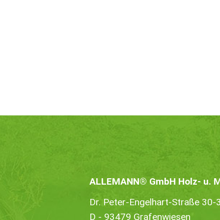
ALLEMANN® GmbH Holz- u. Me
Dr. Peter-Engelhart-Straße 30-
D - 93479 Grafenwiesen