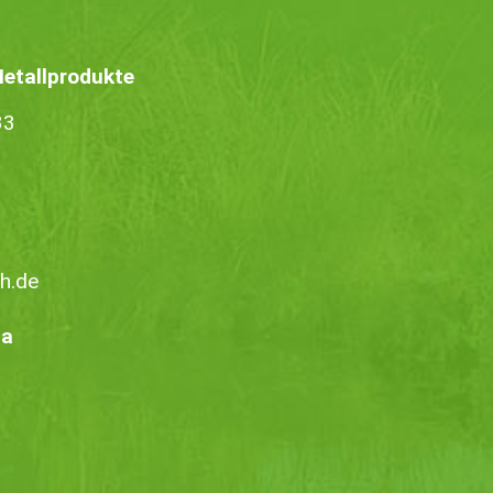
tallprodukte
33
h.de
ia