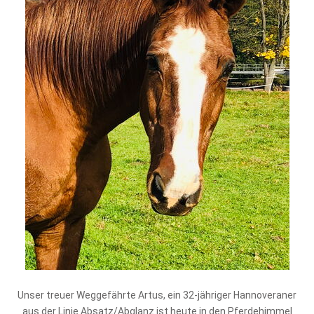
Unser treuer Weggefährte Artus, ein 32-jähriger Hannoveraner
aus der Linie Absatz/Abglanz ist heute in den Pferdehimmel