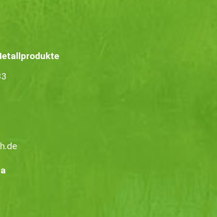
tallprodukte
33
h.de
ia