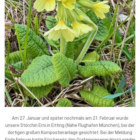
Am 27. Januar und später nochmals am 21. Februar wurde
unsere Störchin Erni in Eitting (Nähe Flughafen München), bei der
dortigen großen Kompostieranlage gesichtet. Bei der Meldung
Ende Februar hatte Erni bereits den Grafenwiesener Horst wieder