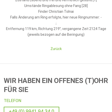
Zustand Lebend und frei und vermutlich gesund [7]
Umstände Ringablesung ohne Fang [28]
Finder Christian Tolnai
Falls Änderung am Ring erfolgte, hier neue Ringnummer: -
;
Entfernung 119 km, Richtung 219°, vergangene Zeit 2124 Tage
(jeweils bezogen auf die Beringung)
Zurück
WIR HABEN EIN OFFENES (T)OHR
FÜR SIE
TELEFON
+49 (0) 9941 94 34 0