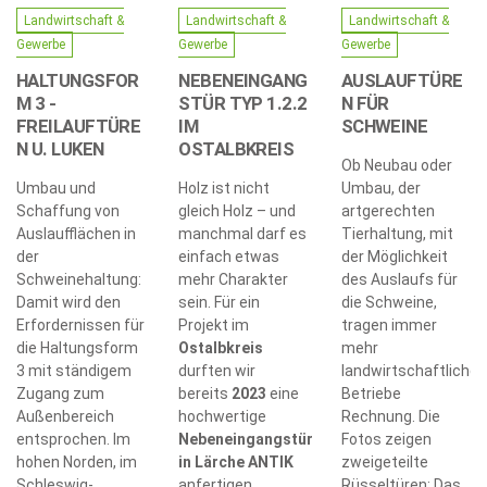
Landwirtschaft &
Landwirtschaft &
Landwirtschaft &
Gewerbe
Gewerbe
Gewerbe
HALTUNGSFOR
NEBENEINGANG
AUSLAUFTÜRE
M 3 -
STÜR TYP 1.2.2
N FÜR
FREILAUFTÜRE
IM
SCHWEINE
N U. LUKEN
OSTALBKREIS
Ob Neubau oder
Umbau und
Holz ist nicht
Umbau, der
Schaffung von
gleich Holz – und
artgerechten
Auslaufflächen in
manchmal darf es
Tierhaltung, mit
der
einfach etwas
der Möglichkeit
Schweinehaltung:
mehr Charakter
des Auslaufs für
Damit wird den
sein. Für ein
die Schweine,
Erfordernissen für
Projekt im
tragen immer
die Haltungsform
Ostalbkreis
mehr
3 mit ständigem
durften wir
landwirtschaftliche
Zugang zum
bereits
2023
eine
Betriebe
Außenbereich
hochwertige
Rechnung. Die
entsprochen. Im
Nebeneingangstür
Fotos zeigen
hohen Norden, im
in Lärche ANTIK
zweigeteilte
Schleswig-
anfertigen.…
Rüsseltüren: Das