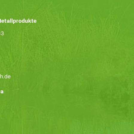
tallprodukte
33
h.de
ia