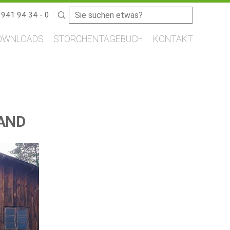
Suchbegriffe
9941 94 34 - 0
OWNLOADS
STORCHENTAGEBUCH
KONTAKT
LAND