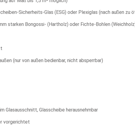
ung auf Maß bis 1,5 m² möglich)
scheiben-Sicherheits-Glas (ESG) oder Plexiglas (nach außen zu ö
 mm starken Bongossi- (Hartholz) oder Fichte-Bohlen (Weichhol
kt
ußen (nur von außen bedienbar, nicht absperrbar)
 im Glasausschnitt, Glasscheibe herausnehmbar
r vorgerichtet