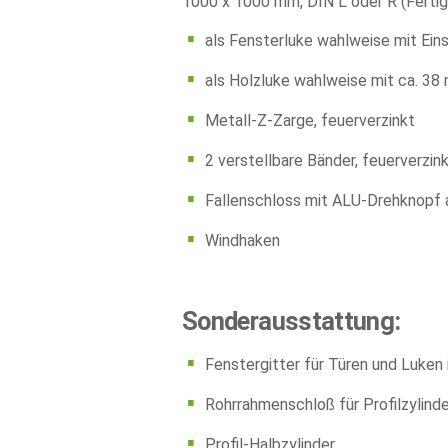
1000 x 1000 mm, DIN L oder R (Fertig
als Fensterluke wahlweise mit Ein
als Holzluke wahlweise mit ca. 38
Metall-Z-Zarge, feuerverzinkt
2 verstellbare Bänder, feuerverzin
Fallenschloss mit ALU-Drehknopf a
Windhaken
Sonderausstattung:
Fenstergitter für Türen und Luken
Rohrrahmenschloß für Profilzylinde
Profil-Halbzylinder